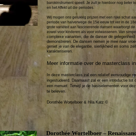
barokinstrument speelt. Je zult je hierdoor nog beter
en het Affekt uit die periodes.
Wij mogen ons gelukkig prijzen met een rijke schat a
periode van halverwege de 15e eeuw tot ver in de 18
grote variëteit aan fascinerende dansen waarborgt de 
zowel voor kinderen als voor volwassenen. Van simp
complexe varianten, die de danser de gelegenheid bi
demonstreren.
De dansen nemen je mee naar vroe
geniet je van de elegantie, sierlijkheid en soms z
karakteriseren.
Meer informatie over de masterclass in
In deze masterclass zal een relatief eenvoudige 
ingestudeerd. Daarnaast zal er een introductie tot
een menuet. Terwijl je de basiselementen voor deze 
te beleven.
Dorothée Wortelboer & Hila Katz ©
​
​
​
Dorothée Wortelboer – Renaissan