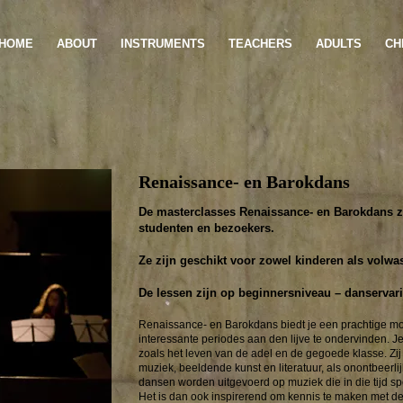
HOME
ABOUT
INSTRUMENTS
TEACHERS
ADULTS
CH
Renaissance- en Barokdans
De masterclasses Renaissance- en Barokdans zi
studenten en bezoekers.
Ze zijn geschikt voor zowel kinderen als volwa
De lessen zijn op beginnersniveau – danservari
Renaissance- en Barokdans biedt je een prachtige mo
interessante periodes aan den lijve te ondervinden. Je m
zoals het leven van de adel en de gegoede klasse. Zi
muziek, beeldende kunst en literatuur, als onontbeerli
dansen worden uitgevoerd op muziek die in die tijd s
Het is dan ook inspirerend om kennis te maken met de