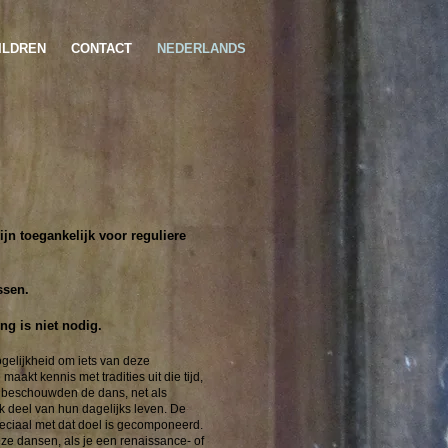
ILDREN
CONTACT
NEDERLANDS
jn toegankelijk voor reguliere
ssen.
ng is niet nodig.
gelijkheid om iets van deze
aakt kennis met tradities uit die tijd,
j beschouwden de dans, net als
jk deel van hun dagelijks leven. De
peciaal met dat doel is gecomponeerd.
ze dansen, als je een renaissance- of