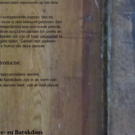
 kunnen laten meevoeren op het ritme
an overgeleverde dansen. Van de
e eeuw is veel bewaard gebleven. Een
mogelijkheid voor een brede selectie,
dansen tot snelle en
ele en langzame
eden om zijn of haar virtuositeit te
gere tijden. Samen met anderen
elfs humor die deze dansen
troductie:
renaissancedans worden
 de barokdans zijn in de vorm van
dansen leert, valt er veel plezier
ce- en Barokdans